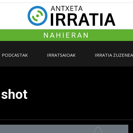
NAHIERAN
PODCASTAK
IRRATSAIOAK
IRRATIA ZUZENE
 shot