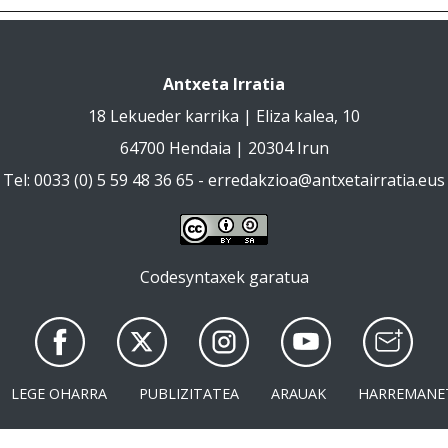
Antxeta Irratia
18 Lekueder karrika | Eliza kalea, 10
64700 Hendaia | 20304 Irun
Tel: 0033 (0) 5 59 48 36 65 -
erredakzioa@antxetairratia.eus
Codesyntaxek garatua
LEGE OHARRA
PUBLIZITATEA
ARAUAK
HARREMANE