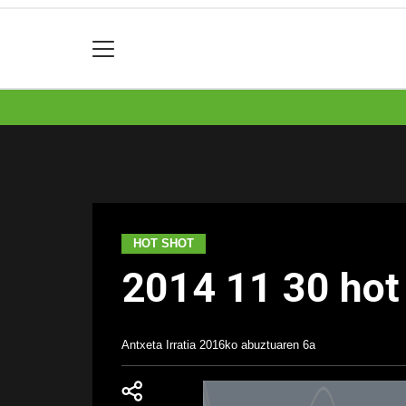
HOT SHOT
2014 11 30 hot
Antxeta Irratia
2016ko abuztuaren 6a