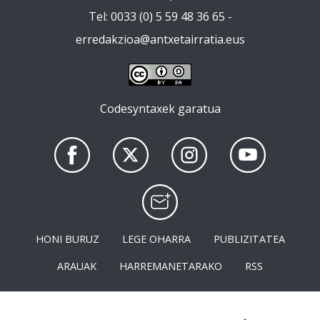
Tel: 0033 (0) 5 59 48 36 65 -
erredakzioa@antxetairratia.eus
Codesyntaxek garatua
HONI BURUZ
LEGE OHARRA
PUBLIZITATEA
ARAUAK
HARREMANETARAKO
RSS