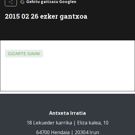
Gehitu gaitzazu Googlen
2015 02 26 ezker gantxoa
GIZARTE GAIAK
Antxeta Irratia
18 Lekueder karrika | Eliza kalea, 10
64700 Hendaia | 20304 Irun