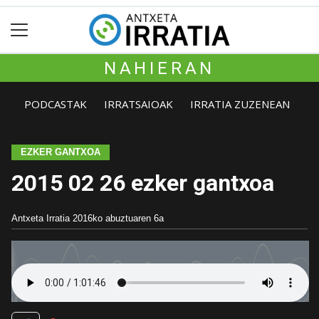
NAHIERAN
PODCASTAK
IRRATSAIOAK
IRRATIA ZUZENEAN
EZKER GANTXOA
2015 02 26 ezker gantxoa
Antxeta Irratia
2016ko abuztuaren 6a