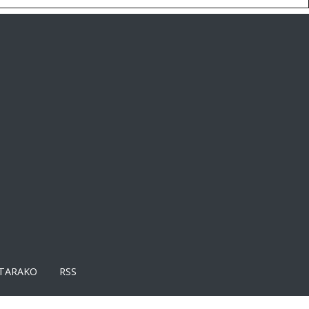
TARAKO
RSS