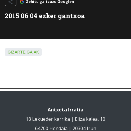
Gehitu gaitzazu Googlen
2015 06 04 ezker gantxoa
GIZARTE GAIAK
Antxeta Irratia
18 Lekueder karrika | Eliza kalea, 10
64700 Hendaia | 20304 Irun