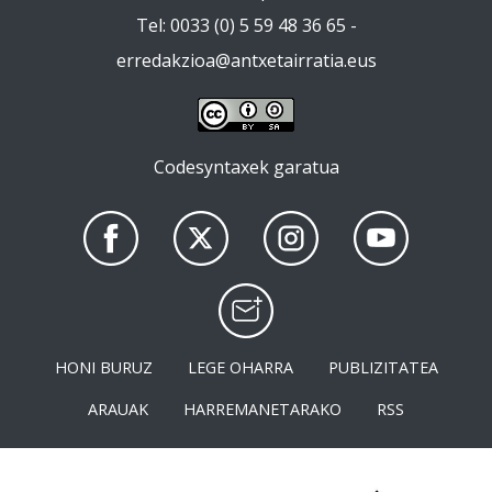
Tel: 0033 (0) 5 59 48 36 65 -
erredakzioa@antxetairratia.eus
Codesyntaxek garatua
HONI BURUZ
LEGE OHARRA
PUBLIZITATEA
ARAUAK
HARREMANETARAKO
RSS