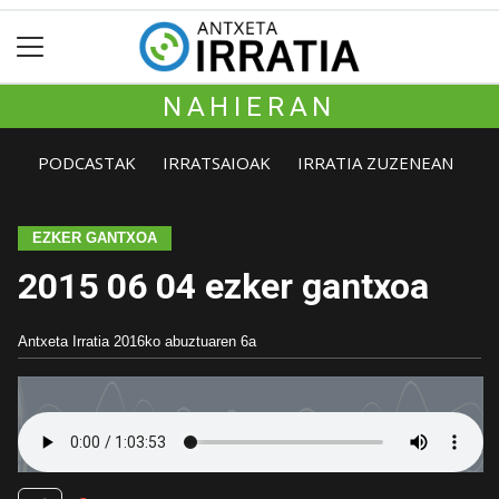
NAHIERAN
PODCASTAK
IRRATSAIOAK
IRRATIA ZUZENEAN
EZKER GANTXOA
2015 06 04 ezker gantxoa
Antxeta Irratia
2016ko abuztuaren 6a