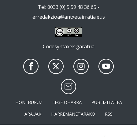
Tel: 0033 (0) 5 59 48 36 65 -
erredakzioa@antxetairratia.eus
Codesyntaxek garatua
HONI BURUZ
LEGE OHARRA
PUBLIZITATEA
ARAUAK
HARREMANETARAKO
RSS