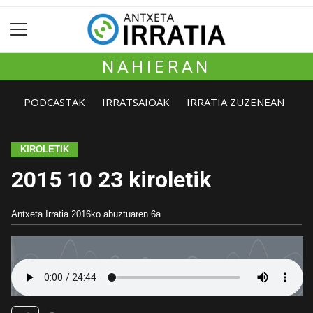
NAHIERAN
PODCASTAK
IRRATSAIOAK
IRRATIA ZUZENEAN
KIROLETIK
2015 10 23 kiroletik
Antxeta Irratia
2016ko abuztuaren 6a