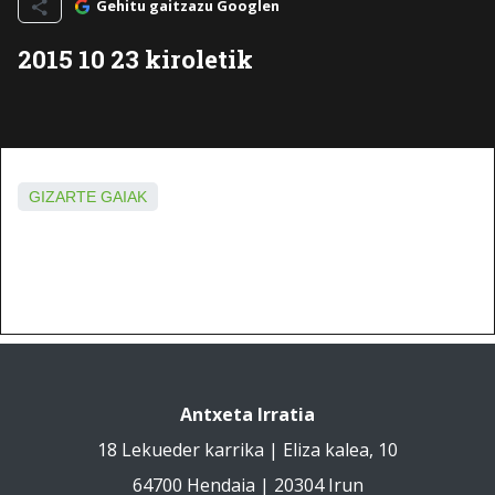
Gehitu gaitzazu Googlen
2015 10 23 kiroletik
GIZARTE GAIAK
Antxeta Irratia
18 Lekueder karrika | Eliza kalea, 10
64700 Hendaia | 20304 Irun