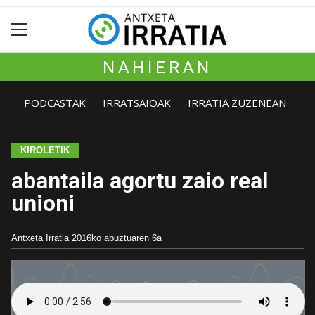
NAHIERAN
PODCASTAK
IRRATSAIOAK
IRRATIA ZUZENEAN
KIROLETIK
abantaila agortu zaio real
unioni
Antxeta Irratia
2016ko abuztuaren 6a