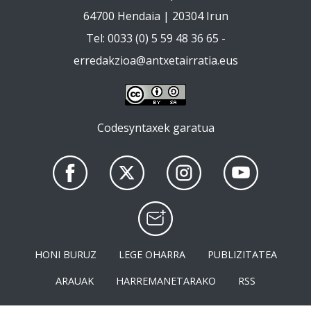
64700 Hendaia | 20304 Irun
Tel: 0033 (0) 5 59 48 36 65 -
erredakzioa@antxetairratia.eus
Codesyntaxek garatua
HONI BURUZ
LEGE OHARRA
PUBLIZITATEA
ARAUAK
HARREMANETARAKO
RSS