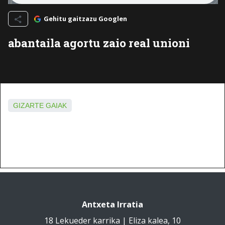
Gehitu gaitzazu Googlen
abantaila agortu zaio real unioni
GIZARTE GAIAK
Antxeta Irratia
18 Lekueder karrika | Eliza kalea, 10