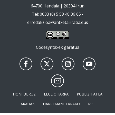
64700 Hendaia | 20304 Irun
Tel: 0033 (0) 5 59 48 36 65 -
erredakzioa@antxetairratia.eus
Codesyntaxek garatua
HONI BURUZ
LEGE OHARRA
PUBLIZITATEA
ARAUAK
HARREMANETARAKO
RSS