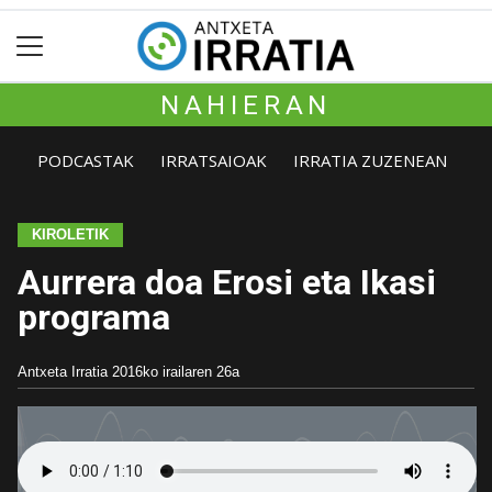
NAHIERAN
PODCASTAK
IRRATSAIOAK
IRRATIA ZUZENEAN
KIROLETIK
Aurrera doa Erosi eta Ikasi
programa
Antxeta Irratia
2016ko irailaren 26a