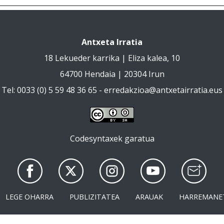
Antxeta Irratia
18 Lekueder karrika | Eliza kalea, 10
64700 Hendaia | 20304 Irun
Tel: 0033 (0) 5 59 48 36 65 -
erredakzioa@antxetairratia.eus
Codesyntaxek garatua
LEGE OHARRA
PUBLIZITATEA
ARAUAK
HARREMANE