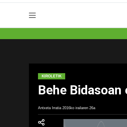
KIROLETIK
Behe Bidasoan e
Antxeta Irratia
2016ko irailaren 26a