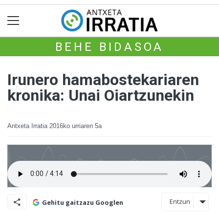
BEHE BIDASOA
Irunero hamabostekariaren
kronika: Unai Oiartzunekin
Antxeta Irratia
2016ko urriaren 5a
Entzun
Gehitu gaitzazu Googlen