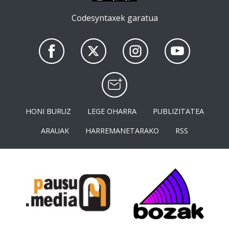
Codesyntaxek garatua
HONI BURUZ
LEGE OHARRA
PUBLIZITATEA
ARAUAK
HARREMANETARAKO
RSS