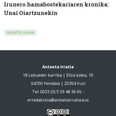
Irunero hamabostekariaren kronika:
Unai Oiartzunekin
GIZARTE GAIAK
Antxeta Irratia
18 Lekueder karrika | Eliza kalea, 10
64700 Hendaia | 20304 Irun
Tel: 0033 (0) 5 59 48 36 65 -
erredakzioa@antxetairratia.eus