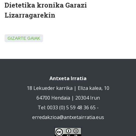
Dietetika kronika Garazi
Lizarragarekin
GIZARTE GAIAK
Antxeta Irratia
18 Lekueder karrika | Eliza kalea, 10
64700 Hendaia | 20304 Irun
Tel: 0033 (0) 5 59 48 36 65 -
erredakzioa@antxetairratia.eus