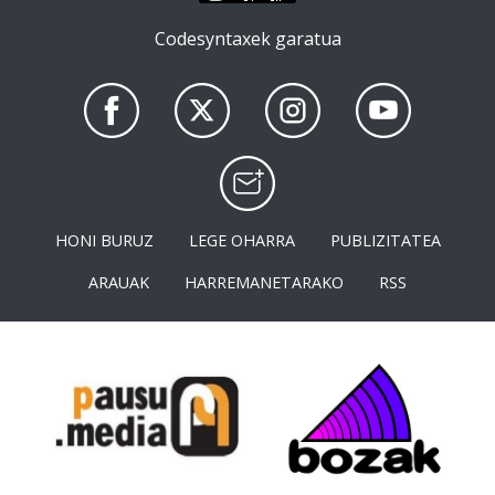
Codesyntaxek garatua
HONI BURUZ
LEGE OHARRA
PUBLIZITATEA
ARAUAK
HARREMANETARAKO
RSS