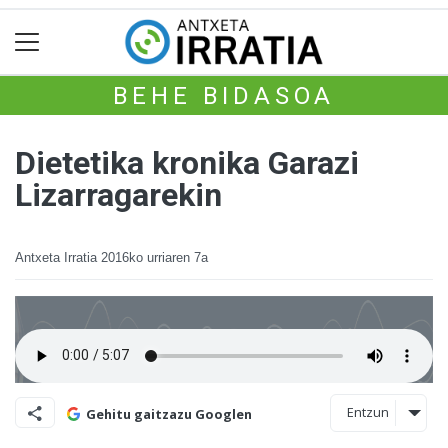
BEHE BIDASOA
Dietetika kronika Garazi
Lizarragarekin
Antxeta Irratia
2016ko urriaren 7a
Entzun
Gehitu gaitzazu Googlen