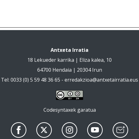
Antxeta Irratia
18 Lekueder karrika | Eliza kalea, 10
64700 Hendaia | 20304 Irun
Tel: 0033 (0) 5 59 48 36 65 -
erredakzioa@antxetairratia.eus
Codesyntaxek garatua