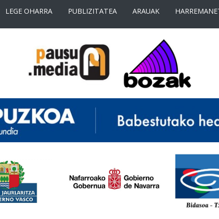
LEGE OHARRA
PUBLIZITATEA
ARAUAK
HARREMANE
<