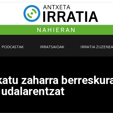
NAHIERAN
PODCASTAK
IRRATSAIOAK
IRRATIA ZUZENE
atu zaharra berreskur
 udalarentzat