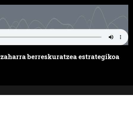
zaharra berreskuratzea estrategikoa