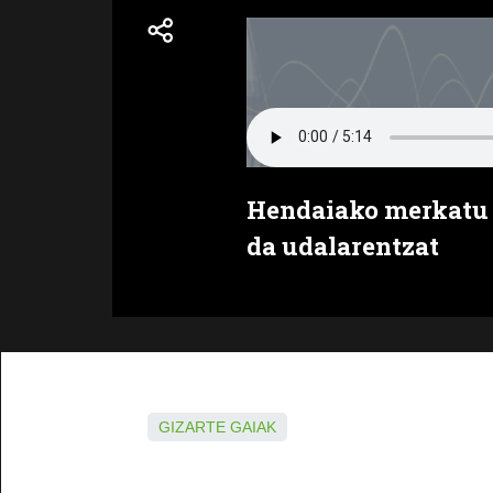
Hendaiako merkatu 
da udalarentzat
GIZARTE GAIAK