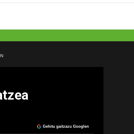
AN
atzea
Gehitu gaitzazu Googlen