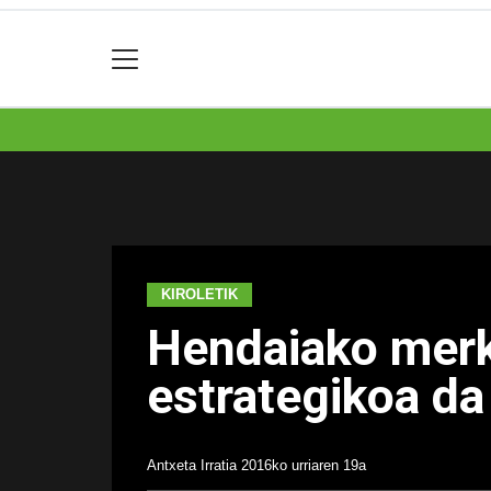
KIROLETIK
Hendaiako merk
estrategikoa da
Antxeta Irratia
2016ko urriaren 19a