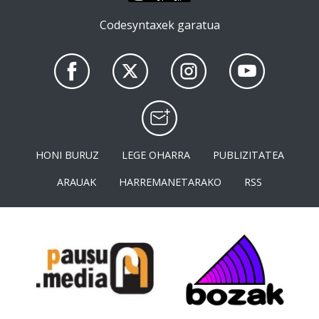
Codesyntaxek garatua
HONI BURUZ
LEGE OHARRA
PUBLIZITATEA
ARAUAK
HARREMANETARAKO
RSS