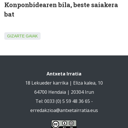
Konponbidearen bila, beste saiakera
bat
GIZARTE GAIAK
Antxeta Irratia
18 Lekueder karrika | Eliza kalea, 10
64700 Hendaia | 20304 Irun
Tel: 0033 (0) 5 59 48 36 65 -
erredakzioa@antxetairratia.eus