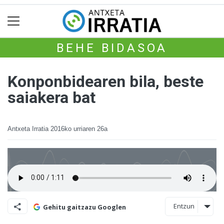
BEHE BIDASOA
Konponbidearen bila, beste
saiakera bat
Antxeta Irratia
2016ko urriaren 26a
Entzun
Gehitu gaitzazu Googlen