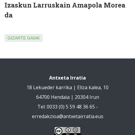
Izaskun Larruskain Amapola Morea
da
GIZARTE GAIAK
Antxeta Irratia
18 Lekueder karrika | Eliza kalea, 10
64700 Hendaia | 20304 Irun
Tel: 0033 (0) 5 59 48 36 65 -
erredakzioa@antxetairratia.eus