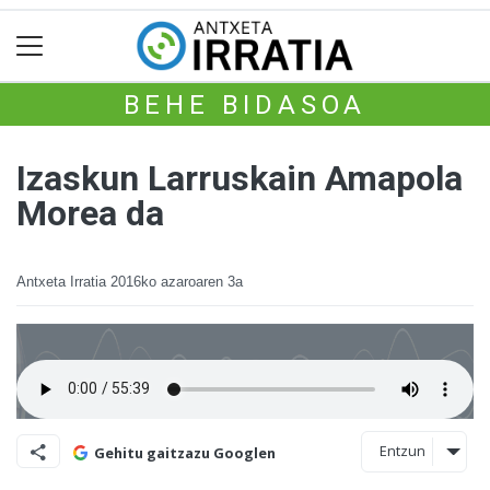
BEHE BIDASOA
Izaskun Larruskain Amapola
Morea da
Antxeta Irratia
2016ko azaroaren 3a
Entzun
Gehitu gaitzazu Googlen