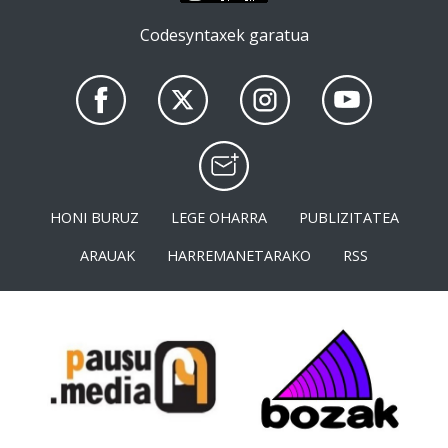
Codesyntaxek garatua
HONI BURUZ
LEGE OHARRA
PUBLIZITATEA
ARAUAK
HARREMANETARAKO
RSS