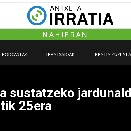
NAHIERAN
PODCASTAK
IRRATSAIOAK
IRRATIA ZUZENE
a sustatzeko jardunald
3tik 25era