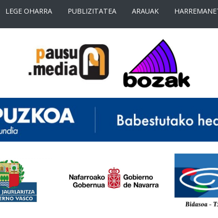
LEGE OHARRA
PUBLIZITATEA
ARAUAK
HARREMANE
<