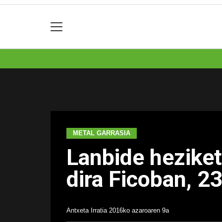
METAL GARRASIA
Lanbide heziket
dira Ficoban, 2
Antxeta Irratia
2016ko azaroaren 9a