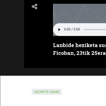
Lanbide heziketa su
Ficoban, 23tik 25era
GIZARTE GAIAK