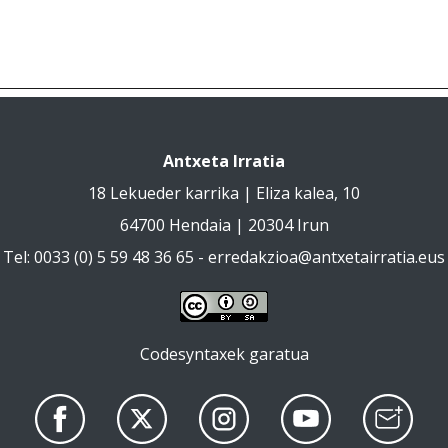
Antxeta Irratia
18 Lekueder karrika | Eliza kalea, 10
64700 Hendaia | 20304 Irun
Tel: 0033 (0) 5 59 48 36 65 -
erredakzioa@antxetairratia.eus
Codesyntaxek garatua