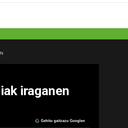
AN
iak iraganen
Gehitu gaitzazu Googlen