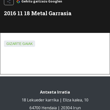
Gehitu gaitzazu Googlen
2016 11 18 Metal Garrasia
GIZARTE GAIAK
Antxeta Irratia
18 Lekueder karrika | Eliza kalea, 10
64700 Hendaia | 20304 Irun