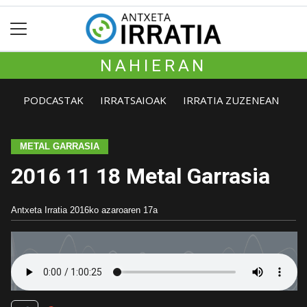
NAHIERAN
PODCASTAK
IRRATSAIOAK
IRRATIA ZUZENEAN
METAL GARRASIA
2016 11 18 Metal Garrasia
Antxeta Irratia
2016ko azaroaren 17a