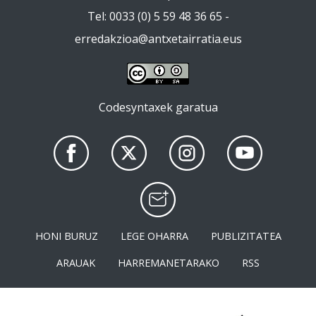
Tel: 0033 (0) 5 59 48 36 65 -
erredakzioa@antxetairratia.eus
Codesyntaxek garatua
HONI BURUZ
LEGE OHARRA
PUBLIZITATEA
ARAUAK
HARREMANETARAKO
RSS