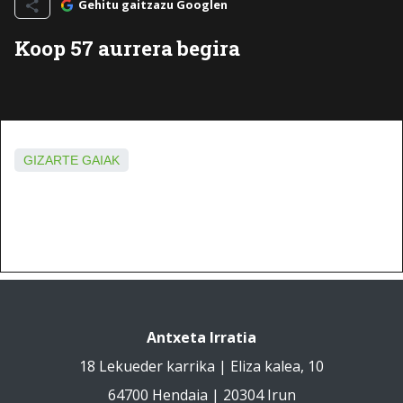
Gehitu gaitzazu Googlen
Koop 57 aurrera begira
GIZARTE GAIAK
Antxeta Irratia
18 Lekueder karrika | Eliza kalea, 10
64700 Hendaia | 20304 Irun