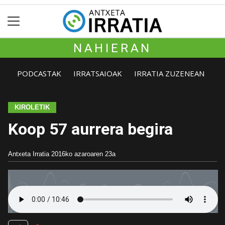
NAHIERAN
PODCASTAK
IRRATSAIOAK
IRRATIA ZUZENEAN
KIROLETIK
Koop 57 aurrera begira
Antxeta Irratia
2016ko azaroaren 23a