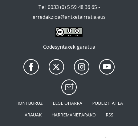
Tel: 0033 (0) 5 59 48 36 65 -
erredakzioa@antxetairratia.eus
Codesyntaxek garatua
HONI BURUZ
LEGE OHARRA
PUBLIZITATEA
ARAUAK
HARREMANETARAKO
RSS