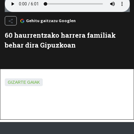
Gehitu gaitzazu Googlen
60 haurrentzako harrera familiak
behar dira Gipuzkoan
GIZARTE GAIAK