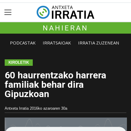
NAHIERAN
PODCASTAK
IRRATSAIOAK
IRRATIA ZUZENEAN
KIROLETIK
60 haurrentzako harrera
familiak behar dira
Gipuzkoan
Antxeta Irratia
2016ko azaroaren 30a