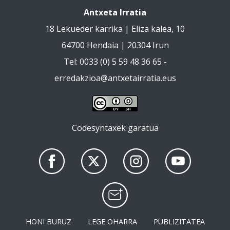
Antxeta Irratia
18 Lekueder karrika | Eliza kalea, 10
64700 Hendaia | 20304 Irun
Tel: 0033 (0) 5 59 48 36 65 -
erredakzioa@antxetairratia.eus
Codesyntaxek garatua
HONI BURUZ
LEGE OHARRA
PUBLIZITATEA