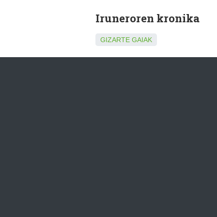
Iruneroren kronika
GIZARTE GAIAK