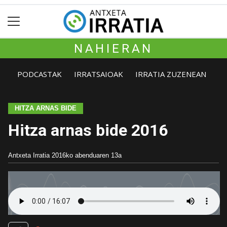
NAHIERAN
PODCASTAK
IRRATSAIOAK
IRRATIA ZUZENEAN
HITZA ARNAS BIDE
Hitza arnas bide 2016
Antxeta Irratia
2016ko abenduaren 13a