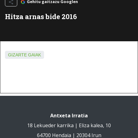
Gehitu gaitzazu Googlen
Hitza arnas bide 2016
GIZARTE GAIAK
Antxeta Irratia
18 Lekueder karrika | Eliza kalea, 10
64700 Hendaia | 20304 Irun