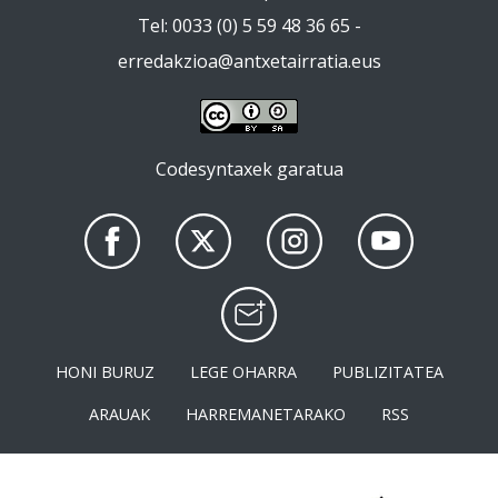
Tel: 0033 (0) 5 59 48 36 65 -
erredakzioa@antxetairratia.eus
Codesyntaxek garatua
HONI BURUZ
LEGE OHARRA
PUBLIZITATEA
ARAUAK
HARREMANETARAKO
RSS