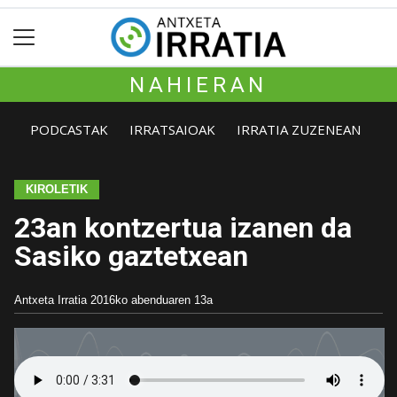
NAHIERAN
PODCASTAK
IRRATSAIOAK
IRRATIA ZUZENEAN
KIROLETIK
23an kontzertua izanen da
Sasiko gaztetxean
Antxeta Irratia
2016ko abenduaren 13a