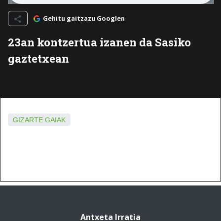
Gehitu gaitzazu Googlen
23an kontzertua izanen da Sasiko
gaztetxean
GIZARTE GAIAK
Antxeta Irratia