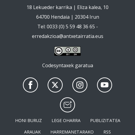
18 Lekueder karrika | Eliza kalea, 10
64700 Hendaia | 20304 Irun
Tel: 0033 (0) 5 59 48 36 65 -
erredakzioa@antxetairratia.eus
Codesyntaxek garatua
HONI BURUZ
LEGE OHARRA
PUBLIZITATEA
ARAUAK
HARREMANETARAKO
RSS