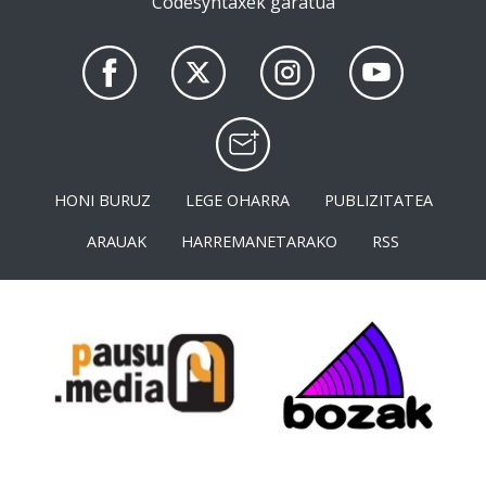
Codesyntaxek garatua
HONI BURUZ
LEGE OHARRA
PUBLIZITATEA
ARAUAK
HARREMANETARAKO
RSS