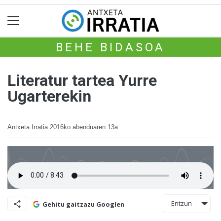
BEHE BIDASOA
Literatur tartea Yurre
Ugarterekin
Antxeta Irratia
2016ko abenduaren 13a
Entzun
Gehitu gaitzazu Googlen