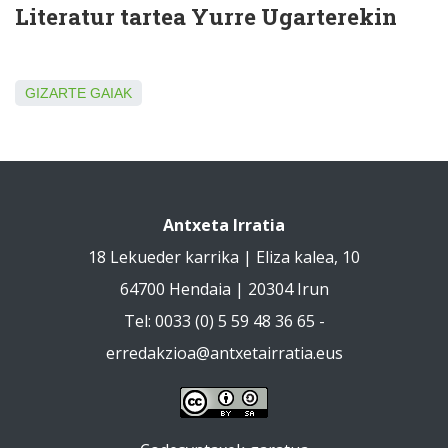
Literatur tartea Yurre Ugarterekin
GIZARTE GAIAK
Antxeta Irratia
18 Lekueder karrika | Eliza kalea, 10
64700 Hendaia | 20304 Irun
Tel: 0033 (0) 5 59 48 36 65 -
erredakzioa@antxetairratia.eus