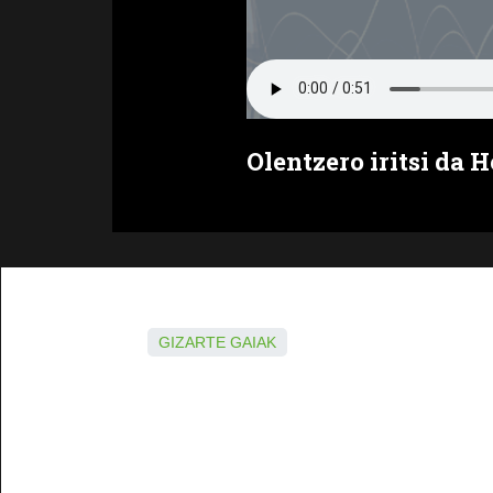
Olentzero iritsi da 
GIZARTE GAIAK