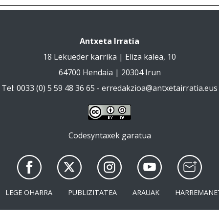
Antxeta Irratia
18 Lekueder karrika | Eliza kalea, 10
64700 Hendaia | 20304 Irun
Tel: 0033 (0) 5 59 48 36 65 -
erredakzioa@antxetairratia.eus
Codesyntaxek garatua
LEGE OHARRA
PUBLIZITATEA
ARAUAK
HARREMANE