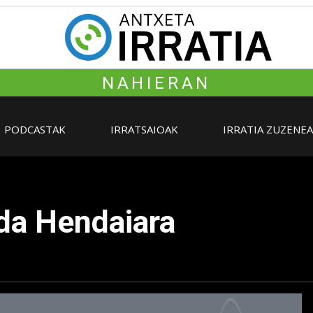
NAHIERAN
PODCASTAK
IRRATSAIOAK
IRRATIA ZUZENE
 da Hendaiara