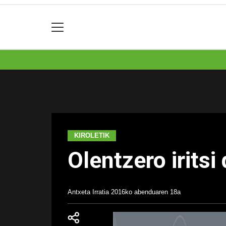
KIROLETIK
Olentzero iritsi
Antxeta Irratia
2016ko abenduaren 18a