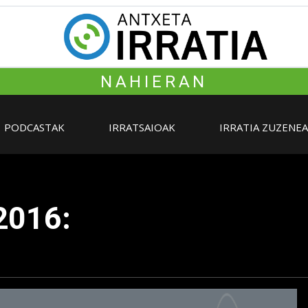
NAHIERAN
PODCASTAK
IRRATSAIOAK
IRRATIA ZUZENE
2016: