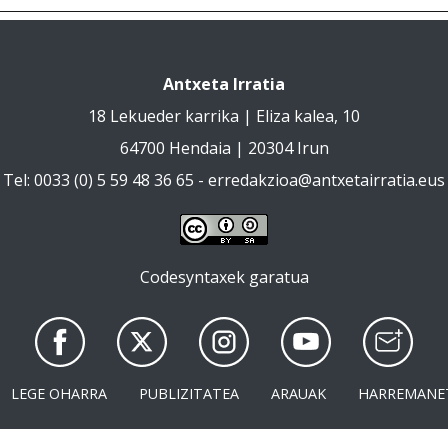
Antxeta Irratia
18 Lekueder karrika | Eliza kalea, 10
64700 Hendaia | 20304 Irun
Tel: 0033 (0) 5 59 48 36 65 -
erredakzioa@antxetairratia.eus
Codesyntaxek garatua
LEGE OHARRA
PUBLIZITATEA
ARAUAK
HARREMANE