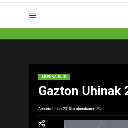
MUSIKA KLIK
Gazton Uhinak 
Antxeta Irratia
2016ko abenduaren 20a