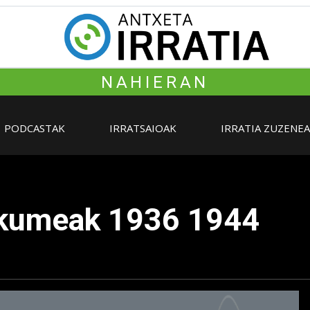
NAHIERAN
PODCASTAK
IRRATSAIOAK
IRRATIA ZUZENE
kumeak 1936 1944