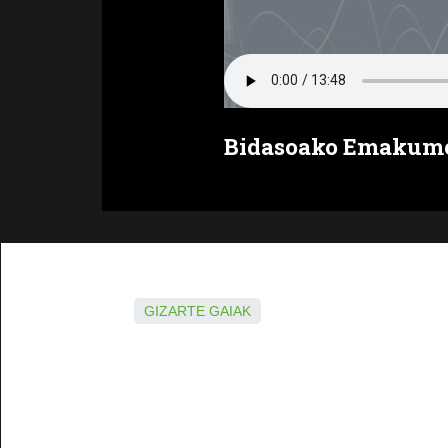
Bidasoako Emakume
GIZARTE GAIAK