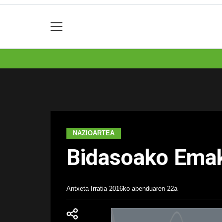
NAZIOARTEA
Bidasoako Ema
Antxeta Irratia
2016ko abenduaren 22a