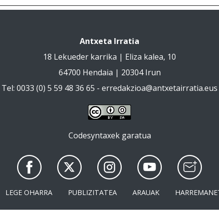
Antxeta Irratia
18 Lekueder karrika | Eliza kalea, 10
64700 Hendaia | 20304 Irun
Tel: 0033 (0) 5 59 48 36 65 -
erredakzioa@antxetairratia.eus
Codesyntaxek garatua
LEGE OHARRA
PUBLIZITATEA
ARAUAK
HARREMANE