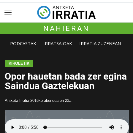
NAHIERAN
PODCASTAK
IRRATSAIOAK
IRRATIA ZUZENEAN
KIROLETIK
Opor hauetan bada zer egina
Saindua Gaztelekuan
Antxeta Irratia
2016ko abenduaren 23a