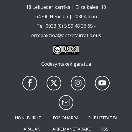
18 Lekueder karrika | Eliza kalea, 10
64700 Hendaia | 20304 Irun
Tel: 0033 (0) 5 59 48 36 65 -
erredakzioa@antxetairratia.eus
Codesyntaxek garatua
HONI BURUZ
LEGE OHARRA
PUBLIZITATEA
ARAUAK
HARREMANETARAKO
RSS