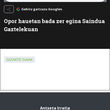
Gehitu gaitzazu Googlen
Opor hauetan bada zer egina Saindua
Gaztelekuan
GIZARTE GAIAK
Antxeta Irratia