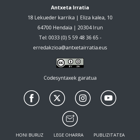
Antxeta Irratia
18 Lekueder karrika | Eliza kalea, 10
64700 Hendaia | 20304 Irun
Tel: 0033 (0) 5 59 48 36 65 -
erredakzioa@antxetairratia.eus
Codesyntaxek garatua
HONI BURUZ
LEGE OHARRA
PUBLIZITATEA