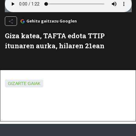
Gehitu gaitzazu Googlen
Giza katea, TAFTA edota TTIP
itunaren aurka, hilaren 21ean
GIZARTE GAIAK