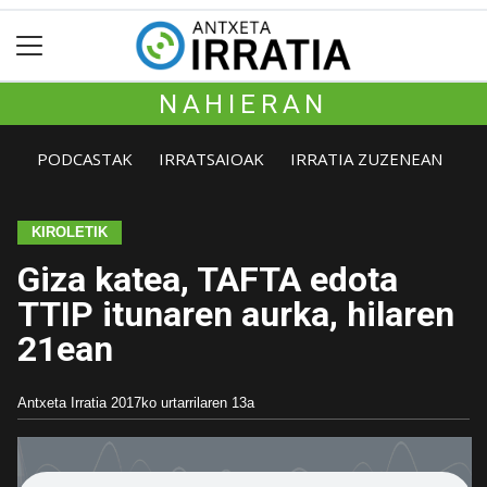
NAHIERAN
PODCASTAK
IRRATSAIOAK
IRRATIA ZUZENEAN
KIROLETIK
Giza katea, TAFTA edota
TTIP itunaren aurka, hilaren
21ean
Antxeta Irratia
2017ko urtarrilaren 13a