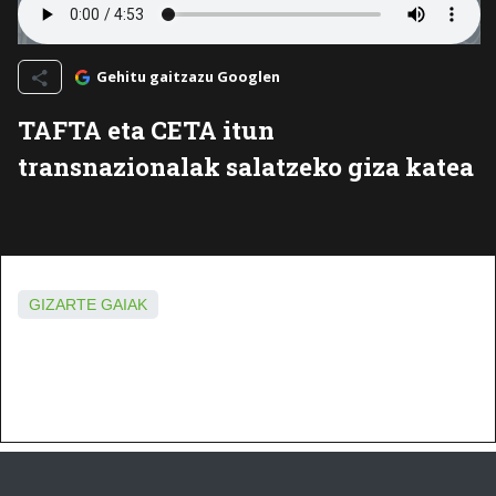
Gehitu gaitzazu Googlen
TAFTA eta CETA itun
transnazionalak salatzeko giza katea
GIZARTE GAIAK