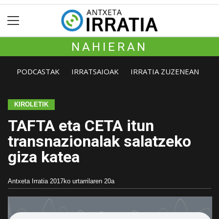
NAHIERAN
PODCASTAK
IRRATSAIOAK
IRRATIA ZUZENEAN
KIROLETIK
TAFTA eta CETA itun
transnazionalak salatzeko
giza katea
Antxeta Irratia
2017ko urtarrilaren 20a