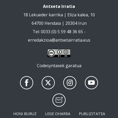
Antxeta Irratia
18 Lekueder karrika | Eliza kalea, 10
64700 Hendaia | 20304 Irun
Tel: 0033 (0) 5 59 48 36 65 -
erredakzioa@antxetairratia.eus
Codesyntaxek garatua
HONI BURUZ
LEGE OHARRA
PUBLIZITATEA