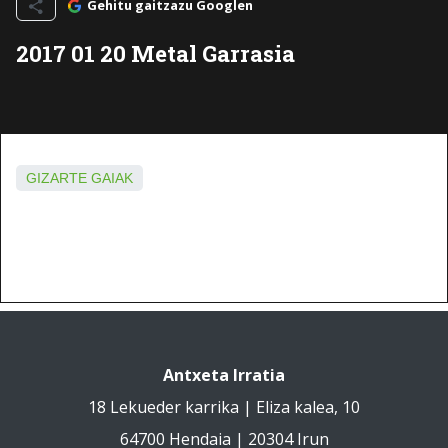
Gehitu gaitzazu Googlen
2017 01 20 Metal Garrasia
GIZARTE GAIAK
Antxeta Irratia
18 Lekueder karrika | Eliza kalea, 10
64700 Hendaia | 20304 Irun