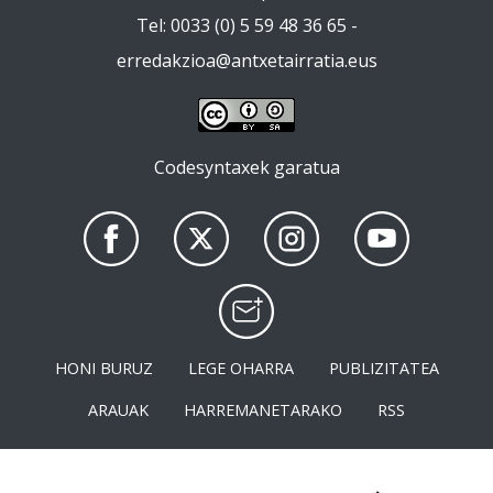
Tel: 0033 (0) 5 59 48 36 65 -
erredakzioa@antxetairratia.eus
Codesyntaxek garatua
HONI BURUZ
LEGE OHARRA
PUBLIZITATEA
ARAUAK
HARREMANETARAKO
RSS