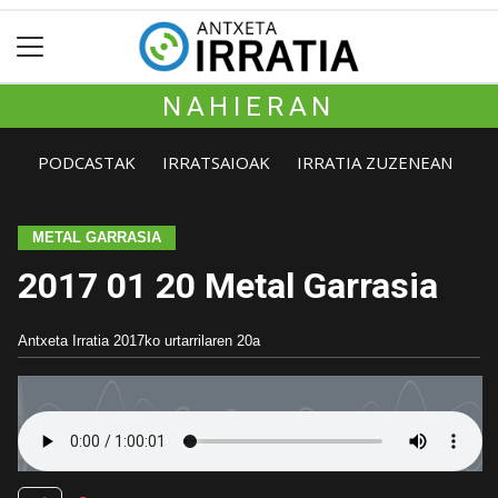
NAHIERAN
PODCASTAK
IRRATSAIOAK
IRRATIA ZUZENEAN
METAL GARRASIA
2017 01 20 Metal Garrasia
Antxeta Irratia
2017ko urtarrilaren 20a