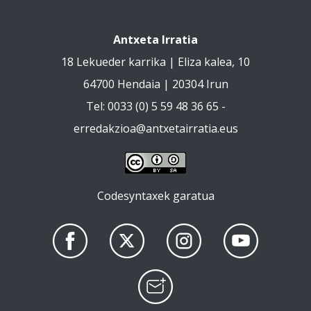
Antxeta Irratia
18 Lekueder karrika | Eliza kalea, 10
64700 Hendaia | 20304 Irun
Tel: 0033 (0) 5 59 48 36 65 -
erredakzioa@antxetairratia.eus
Codesyntaxek garatua