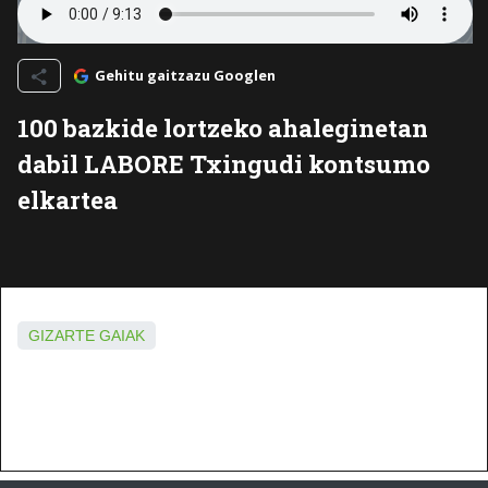
Gehitu gaitzazu Googlen
100 bazkide lortzeko ahaleginetan
dabil LABORE Txingudi kontsumo
elkartea
GIZARTE GAIAK