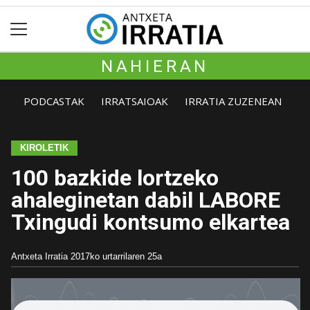
NAHIERAN
PODCASTAK
IRRATSAIOAK
IRRATIA ZUZENEAN
KIROLETIK
100 bazkide lortzeko
ahaleginetan dabil LABORE
Txingudi kontsumo elkartea
Antxeta Irratia
2017ko urtarrilaren 25a