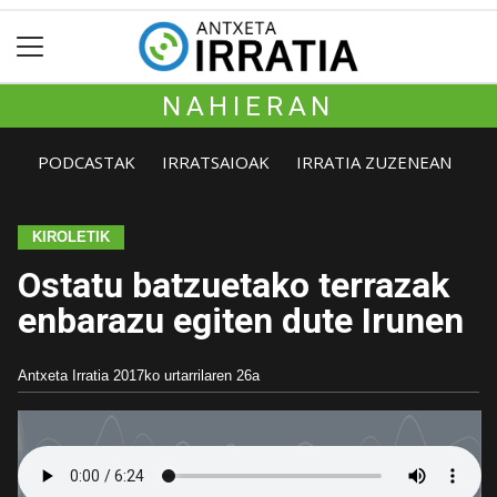
NAHIERAN
PODCASTAK
IRRATSAIOAK
IRRATIA ZUZENEAN
KIROLETIK
Ostatu batzuetako terrazak
enbarazu egiten dute Irunen
Antxeta Irratia
2017ko urtarrilaren 26a