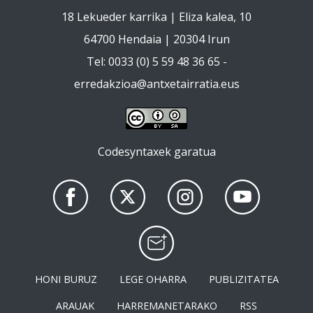
18 Lekueder karrika | Eliza kalea, 10
64700 Hendaia | 20304 Irun
Tel: 0033 (0) 5 59 48 36 65 -
erredakzioa@antxetairratia.eus
Codesyntaxek garatua
HONI BURUZ
LEGE OHARRA
PUBLIZITATEA
ARAUAK
HARREMANETARAKO
RSS