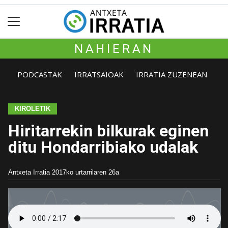
NAHIERAN
PODCASTAK
IRRATSAIOAK
IRRATIA ZUZENEAN
KIROLETIK
Hiritarrekin bilkurak eginen
ditu Hondarribiako udalak
Antxeta Irratia
2017ko urtarrilaren 26a