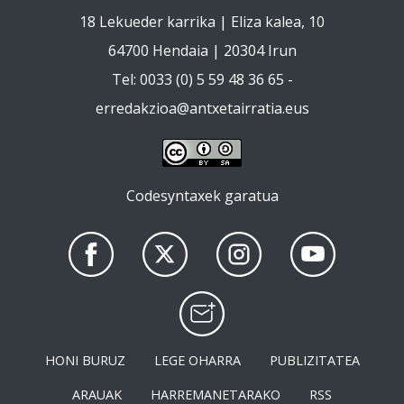
18 Lekueder karrika | Eliza kalea, 10
64700 Hendaia | 20304 Irun
Tel: 0033 (0) 5 59 48 36 65 -
erredakzioa@antxetairratia.eus
Codesyntaxek garatua
HONI BURUZ
LEGE OHARRA
PUBLIZITATEA
ARAUAK
HARREMANETARAKO
RSS