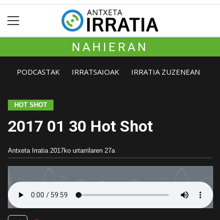
NAHIERAN
PODCASTAK
IRRATSAIOAK
IRRATIA ZUZENEAN
HOT SHOT
2017 01 30 Hot Shot
Antxeta Irratia
2017ko urtarrilaren 27a