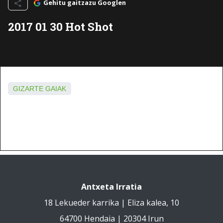
Gehitu gaitzazu Googlen
2017 01 30 Hot Shot
GIZARTE GAIAK
Antxeta Irratia
18 Lekueder karrika | Eliza kalea, 10
64700 Hendaia | 20304 Irun