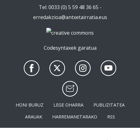
Tel: 0033 (0) 5 59 48 36 65 -
erredakzioa@antxetairratia.eus
Codesyntaxek garatua
HONI BURUZ
LEGE OHARRA
PUBLIZITATEA
ARAUAK
HARREMANETARAKO
RSS