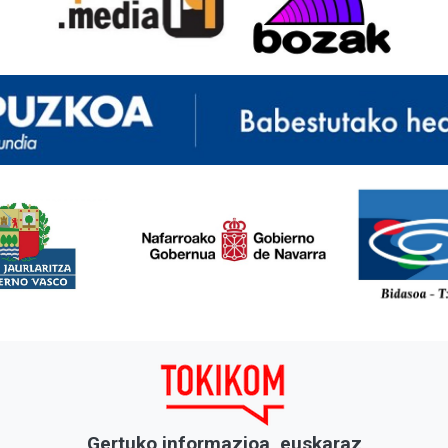
<
Gertuko informazioa, euskaraz