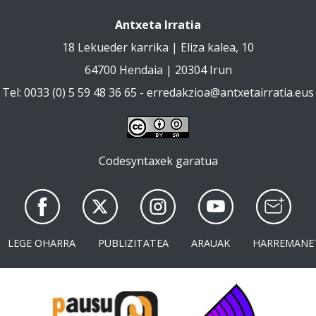
Antxeta Irratia
18 Lekueder karrika | Eliza kalea, 10
64700 Hendaia | 20304 Irun
Tel: 0033 (0) 5 59 48 36 65 -
erredakzioa@antxetairratia.eus
Codesyntaxek garatua
LEGE OHARRA
PUBLIZITATEA
ARAUAK
HARREMANE