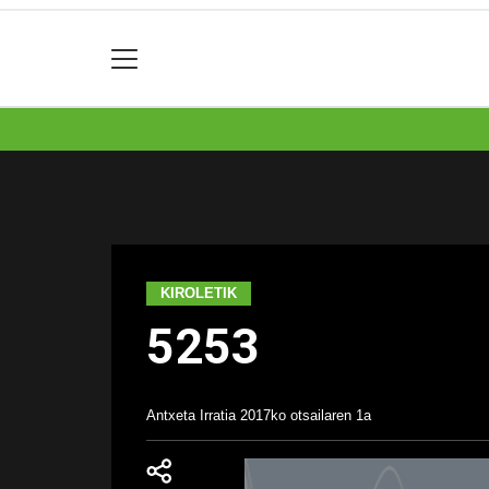
KIROLETIK
5253
Antxeta Irratia
2017ko otsailaren 1a