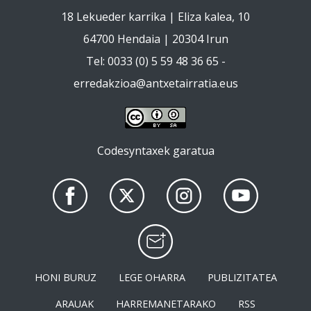
18 Lekueder karrika | Eliza kalea, 10
64700 Hendaia | 20304 Irun
Tel: 0033 (0) 5 59 48 36 65 -
erredakzioa@antxetairratia.eus
Codesyntaxek garatua
HONI BURUZ
LEGE OHARRA
PUBLIZITATEA
ARAUAK
HARREMANETARAKO
RSS