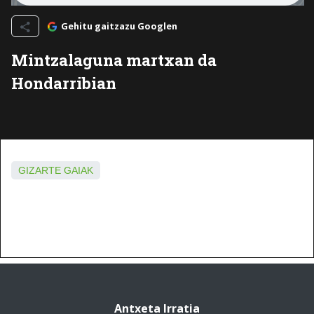
Gehitu gaitzazu Googlen
Mintzalaguna martxan da
Hondarribian
GIZARTE GAIAK
Antxeta Irratia