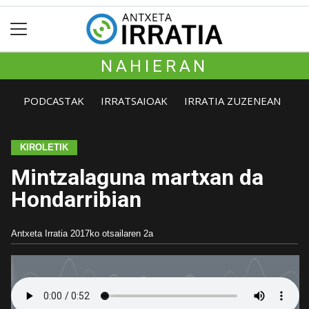
NAHIERAN
PODCASTAK
IRRATSAIOAK
IRRATIA ZUZENEAN
KIROLETIK
Mintzalaguna martxan da
Hondarribian
Antxeta Irratia
2017ko otsailaren 2a