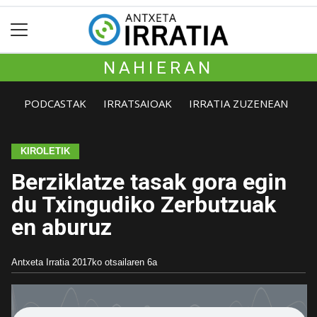
NAHIERAN
PODCASTAK
IRRATSAIOAK
IRRATIA ZUZENEAN
KIROLETIK
Berziklatze tasak gora egin
du Txingudiko Zerbutzuak
en aburuz
Antxeta Irratia
2017ko otsailaren 6a