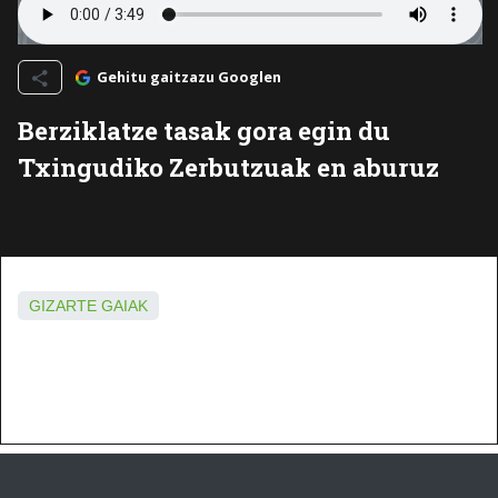
Gehitu gaitzazu Googlen
Berziklatze tasak gora egin du
Txingudiko Zerbutzuak en aburuz
GIZARTE GAIAK