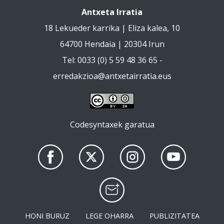
Antxeta Irratia
18 Lekueder karrika | Eliza kalea, 10
64700 Hendaia | 20304 Irun
Tel: 0033 (0) 5 59 48 36 65 -
erredakzioa@antxetairratia.eus
Codesyntaxek garatua
HONI BURUZ
LEGE OHARRA
PUBLIZITATEA