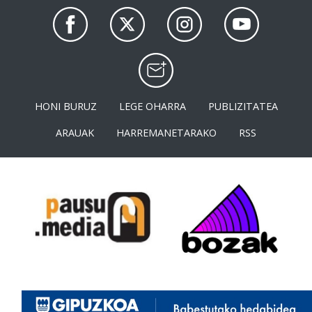
HONI BURUZ
LEGE OHARRA
PUBLIZITATEA
ARAUAK
HARREMANETARAKO
RSS