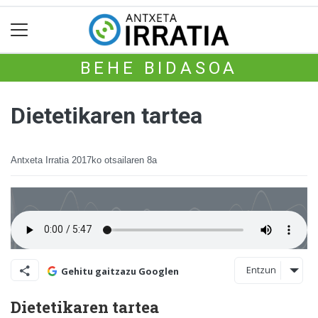
BEHE BIDASOA
Dietetikaren tartea
Antxeta Irratia
2017ko otsailaren 8a
Entzun
Gehitu gaitzazu Googlen
Dietetikaren tartea