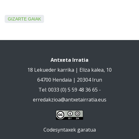
GIZARTE GAIAK
Antxeta Irratia
18 Lekueder karrika | Eliza kalea, 10
64700 Hendaia | 20304 Irun
Tel: 0033 (0) 5 59 48 36 65 -
erredakzioa@antxetairratia.eus
Codesyntaxek garatua