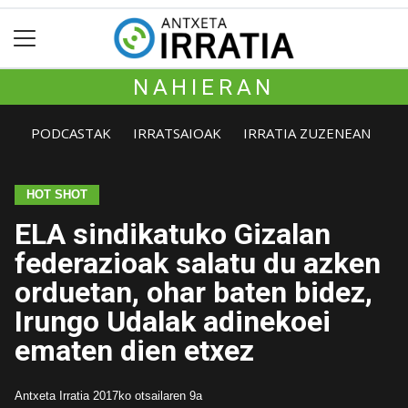
NAHIERAN
PODCASTAK
IRRATSAIOAK
IRRATIA ZUZENEAN
HOT SHOT
ELA sindikatuko Gizalan
federazioak salatu du azken
orduetan, ohar baten bidez,
Irungo Udalak adinekoei
ematen dien etxez
Antxeta Irratia
2017ko otsailaren 9a