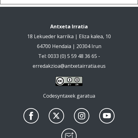
Antxeta Irratia
18 Lekueder karrika | Eliza kalea, 10
64700 Hendaia | 20304 Irun
Tel: 0033 (0) 5 59 48 36 65 -
erredakzioa@antxetairratia.eus
Codesyntaxek garatua