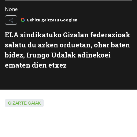
None
Gehitu gaitzazu Googlen
ELA sindikatuko Gizalan federazioak
salatu du azken orduetan, ohar baten
bidez, Irungo Udalak adinekoei
ematen dien etxez
GIZARTE GAIAK