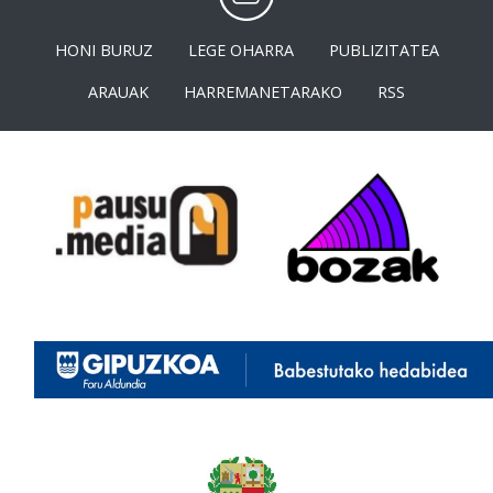
HONI BURUZ
LEGE OHARRA
PUBLIZITATEA
ARAUAK
HARREMANETARAKO
RSS