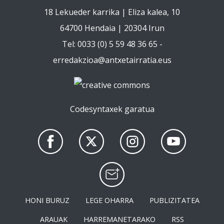
18 Lekueder karrika | Eliza kalea, 10
64700 Hendaia | 20304 Irun
Tel: 0033 (0) 5 59 48 36 65 -
erredakzioa@antxetairratia.eus
Codesyntaxek garatua
HONI BURUZ
LEGE OHARRA
PUBLIZITATEA
ARAUAK
HARREMANETARAKO
RSS