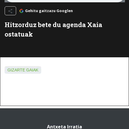
Gehitu gaitzazu Googlen
Hitzorduz bete du agenda Xaia
ostatuak
GIZARTE GAIAK
Antxeta Irratia