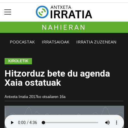
NAHIERAN
PODCASTAK
IRRATSAIOAK
IRRATIA ZUZENEAN
KIROLETIK
Hitzorduz bete du agenda
Xaia ostatuak
Antxeta Irratia
2017ko otsailaren 16a