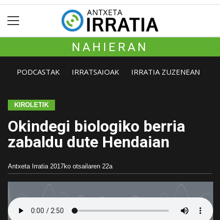
NAHIERAN
PODCASTAK
IRRATSAIOAK
IRRATIA ZUZENEAN
KIROLETIK
Okindegi biologiko berria
zabaldu dute Hendaian
Antxeta Irratia
2017ko otsailaren 22a