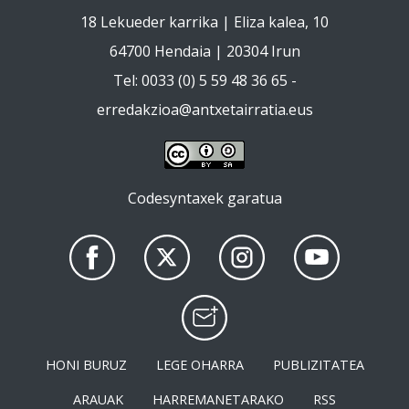
18 Lekueder karrika | Eliza kalea, 10
64700 Hendaia | 20304 Irun
Tel: 0033 (0) 5 59 48 36 65 -
erredakzioa@antxetairratia.eus
Codesyntaxek garatua
HONI BURUZ
LEGE OHARRA
PUBLIZITATEA
ARAUAK
HARREMANETARAKO
RSS