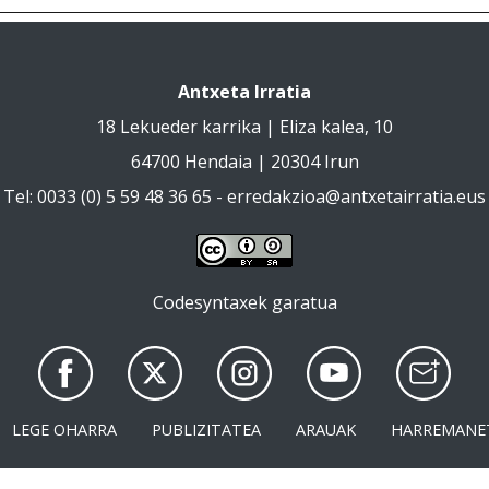
Antxeta Irratia
18 Lekueder karrika | Eliza kalea, 10
64700 Hendaia | 20304 Irun
Tel: 0033 (0) 5 59 48 36 65 -
erredakzioa@antxetairratia.eus
Codesyntaxek garatua
LEGE OHARRA
PUBLIZITATEA
ARAUAK
HARREMANE