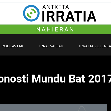
NAHIERAN
PODCASTAK
IRRATSAIOAK
IRRATIA ZUZENE
onosti Mundu Bat 201