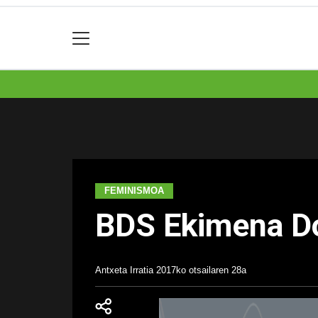
FEMINISMOA
BDS Ekimena D
Antxeta Irratia
2017ko otsailaren 28a