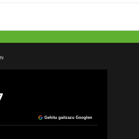
AN
7
Gehitu gaitzazu Googlen