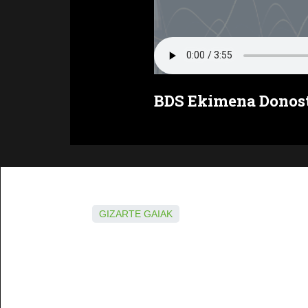
BDS Ekimena Donost
GIZARTE GAIAK