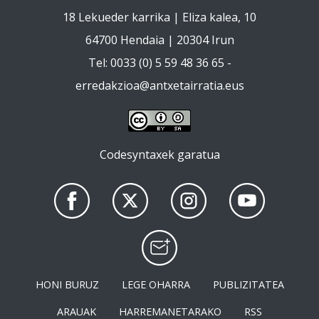
18 Lekueder karrika | Eliza kalea, 10
64700 Hendaia | 20304 Irun
Tel: 0033 (0) 5 59 48 36 65 -
erredakzioa@antxetairratia.eus
Codesyntaxek garatua
HONI BURUZ
LEGE OHARRA
PUBLIZITATEA
ARAUAK
HARREMANETARAKO
RSS