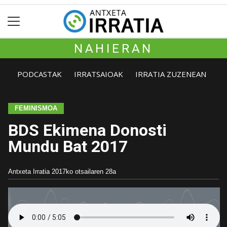
NAHIERAN
PODCASTAK
IRRATSAIOAK
IRRATIA ZUZENEAN
FEMINISMOA
BDS Ekimena Donosti
Mundu Bat 2017
Antxeta Irratia
2017ko otsailaren 28a