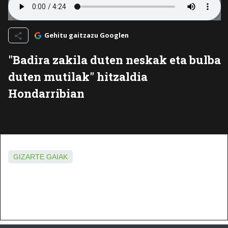
Gehitu gaitzazu Googlen
"Badira zakila duten neskak eta bulba
duten mutilak" hitzaldia
Hondarribian
GIZARTE GAIAK