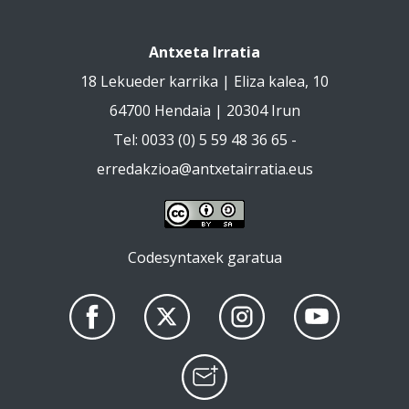
Antxeta Irratia
18 Lekueder karrika | Eliza kalea, 10
64700 Hendaia | 20304 Irun
Tel: 0033 (0) 5 59 48 36 65 -
erredakzioa@antxetairratia.eus
Codesyntaxek garatua