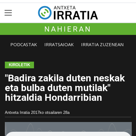
NAHIERAN
PODCASTAK
IRRATSAIOAK
IRRATIA ZUZENEAN
KIROLETIK
"Badira zakila duten neskak
eta bulba duten mutilak"
hitzaldia Hondarribian
Antxeta Irratia
2017ko otsailaren 28a