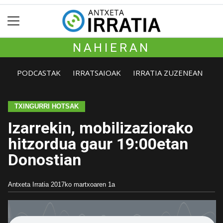
NAHIERAN
PODCASTAK
IRRATSAIOAK
IRRATIA ZUZENEAN
TXINGURRI HOTSAK
Izarrekin, mobilizaziorako
hitzordua gaur 19:00etan
Donostian
Antxeta Irratia
2017ko martxoaren 1a