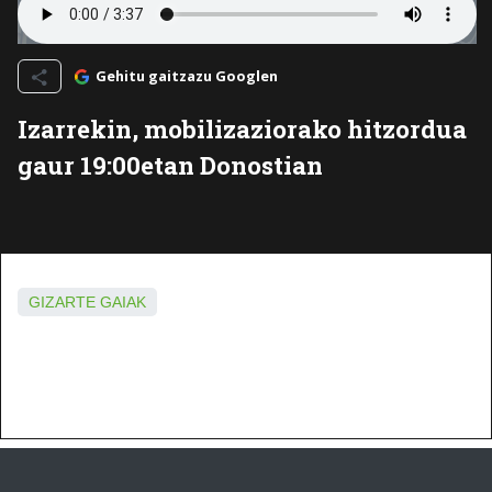
Gehitu gaitzazu Googlen
Izarrekin, mobilizaziorako hitzordua
gaur 19:00etan Donostian
GIZARTE GAIAK