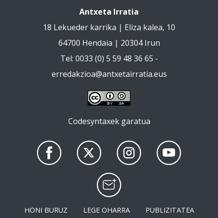
Antxeta Irratia
18 Lekueder karrika | Eliza kalea, 10
64700 Hendaia | 20304 Irun
Tel: 0033 (0) 5 59 48 36 65 -
erredakzioa@antxetairratia.eus
Codesyntaxek garatua
HONI BURUZ
LEGE OHARRA
PUBLIZITATEA