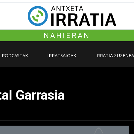
NAHIERAN
PODCASTAK
IRRATSAIOAK
IRRATIA ZUZENE
al Garrasia