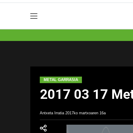
METAL GARRASIA
2017 03 17 Met
Antxeta Irratia
2017ko martxoaren 16a