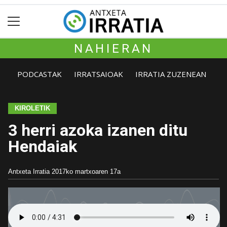
NAHIERAN
PODCASTAK
IRRATSAIOAK
IRRATIA ZUZENEAN
KIROLETIK
3 herri azoka izanen ditu
Hendaiak
Antxeta Irratia
2017ko martxoaren 17a