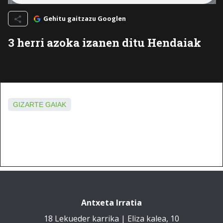
Gehitu gaitzazu Googlen
3 herri azoka izanen ditu Hendaiak
GIZARTE GAIAK
Antxeta Irratia
18 Lekueder karrika | Eliza kalea, 10