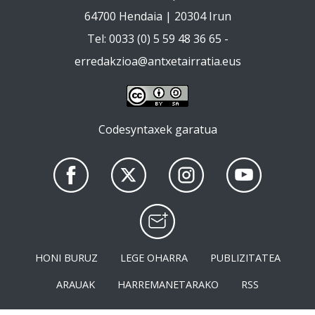
64700 Hendaia | 20304 Irun
Tel: 0033 (0) 5 59 48 36 65 -
erredakzioa@antxetairratia.eus
Codesyntaxek garatua
HONI BURUZ
LEGE OHARRA
PUBLIZITATEA
ARAUAK
HARREMANETARAKO
RSS