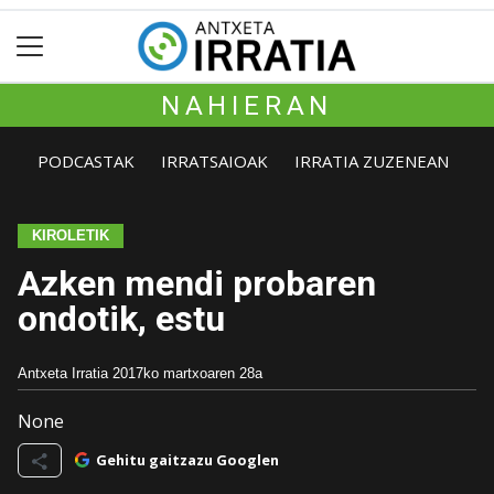
NAHIERAN
PODCASTAK
IRRATSAIOAK
IRRATIA ZUZENEAN
KIROLETIK
Azken mendi probaren
ondotik, estu
Antxeta Irratia
2017ko martxoaren 28a
None
Gehitu gaitzazu Googlen