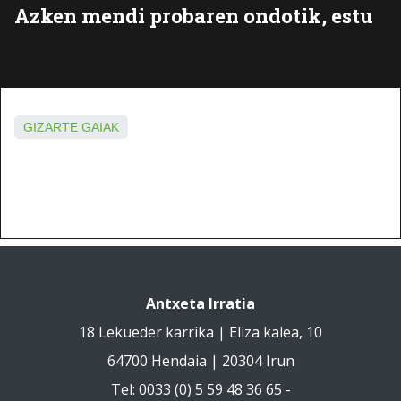
Azken mendi probaren ondotik, estu
GIZARTE GAIAK
Antxeta Irratia
18 Lekueder karrika | Eliza kalea, 10
64700 Hendaia | 20304 Irun
Tel: 0033 (0) 5 59 48 36 65 -