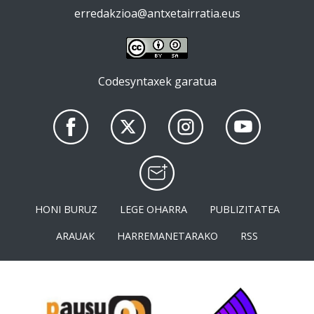
erredakzioa@antxetairratia.eus
Codesyntaxek garatua
HONI BURUZ
LEGE OHARRA
PUBLIZITATEA
ARAUAK
HARREMANETARAKO
RSS