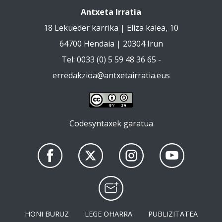
Antxeta Irratia
18 Lekueder karrika | Eliza kalea, 10
64700 Hendaia | 20304 Irun
Tel: 0033 (0) 5 59 48 36 65 -
erredakzioa@antxetairratia.eus
Codesyntaxek garatua
HONI BURUZ
LEGE OHARRA
PUBLIZITATEA