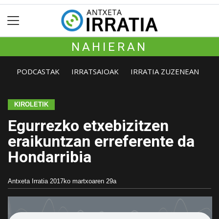
NAHIERAN
PODCASTAK
IRRATSAIOAK
IRRATIA ZUZENEAN
KIROLETIK
Egurrezko etxebizitzen
eraikuntzan erreferente da
Hondarribia
Antxeta Irratia
2017ko martxoaren 29a