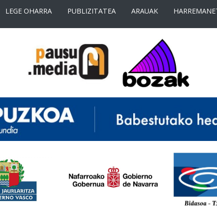
LEGE OHARRA
PUBLIZITATEA
ARAUAK
HARREMANE
<