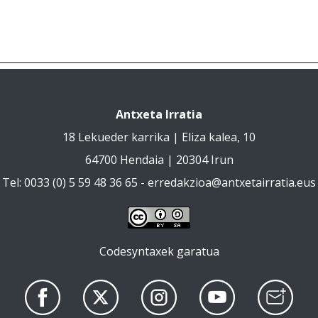
Antxeta Irratia
18 Lekueder karrika | Eliza kalea, 10
64700 Hendaia | 20304 Irun
Tel: 0033 (0) 5 59 48 36 65 -
erredakzioa@antxetairratia.eus
Codesyntaxek garatua