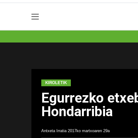
KIROLETIK
Egurrezko etxeb
Hondarribia
Antxeta Irratia
2017ko martxoaren 29a