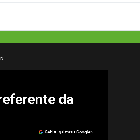
AN
referente da
Gehitu gaitzazu Googlen