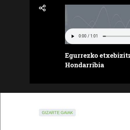
Egurrezko etxebizit
Hondarribia
GIZARTE GAIAK