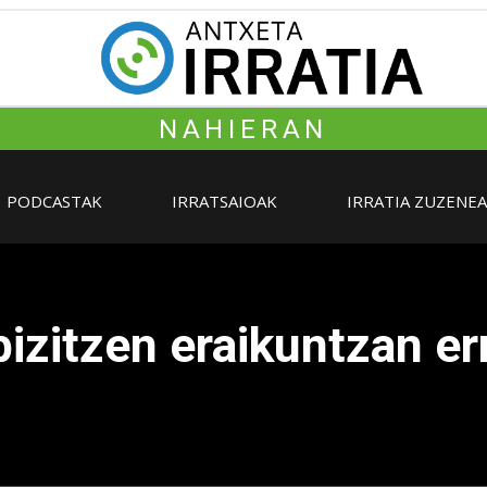
NAHIERAN
PODCASTAK
IRRATSAIOAK
IRRATIA ZUZENE
izitzen eraikuntzan er