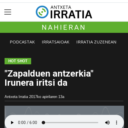
NAHIERAN
PODCASTAK
IRRATSAIOAK
IRRATIA ZUZENEAN
HOT SHOT
"Zapalduen antzerkia"
Irunera iritsi da
Antxeta Irratia
2017ko apirilaren 13a