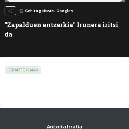
Gehitu gaitzazu Googlen
"Zapalduen antzerkia" Irunera iritsi
da
GIZARTE GAIAK
Antxeta Irratia