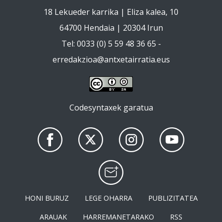
18 Lekueder karrika | Eliza kalea, 10
64700 Hendaia | 20304 Irun
Tel: 0033 (0) 5 59 48 36 65 -
erredakzioa@antxetairratia.eus
Codesyntaxek garatua
HONI BURUZ
LEGE OHARRA
PUBLIZITATEA
ARAUAK
HARREMANETARAKO
RSS