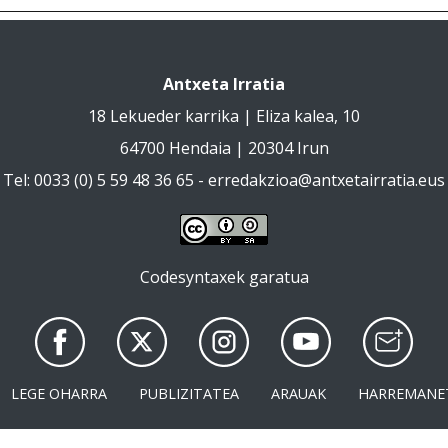
Antxeta Irratia
18 Lekueder karrika | Eliza kalea, 10
64700 Hendaia | 20304 Irun
Tel: 0033 (0) 5 59 48 36 65 -
erredakzioa@antxetairratia.eus
Codesyntaxek garatua
LEGE OHARRA
PUBLIZITATEA
ARAUAK
HARREMANE