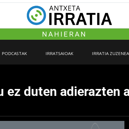
NAHIERAN
PODCASTAK
IRRATSAIOAK
IRRATIA ZUZENE
u ez duten adierazten 