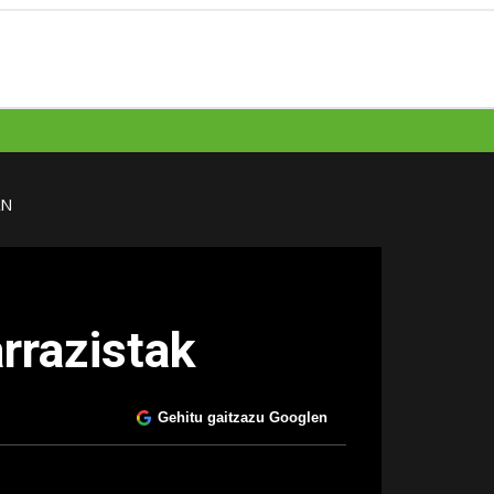
AN
arrazistak
Gehitu gaitzazu Googlen