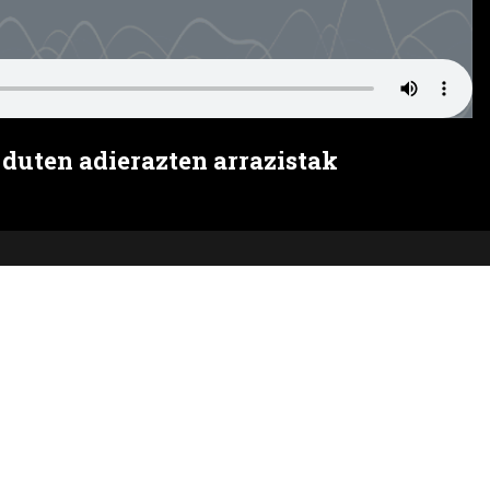
 duten adierazten arrazistak