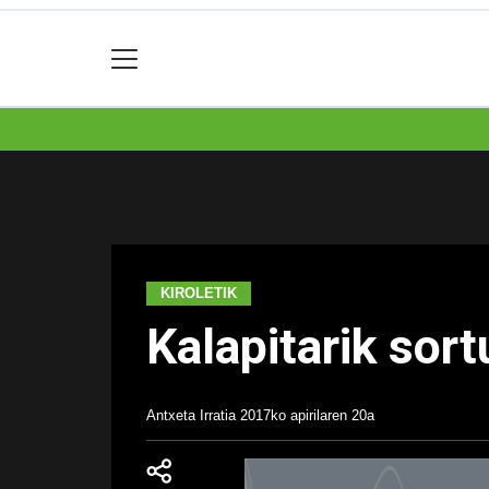
KIROLETIK
Kalapitarik sort
Antxeta Irratia
2017ko apirilaren 20a